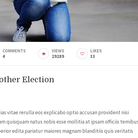
COMMENTS
VIEWS
LIKES
4
29289
33
ther Election
s vitae rerulla eos explicabo optio accusan provident nisi
am quisquam natus nobis esse mollitia at ipsam officiis temibu
rior edita pariatur maiores magnam blanditiis quis veritatis