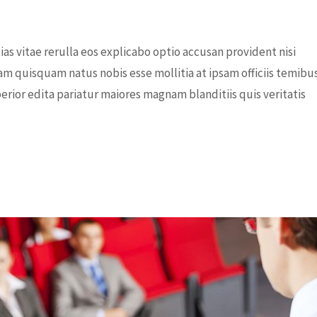
s vitae rerulla eos explicabo optio accusan provident nisi
am quisquam natus nobis esse mollitia at ipsam officiis temibu
rior edita pariatur maiores magnam blanditiis quis veritatis