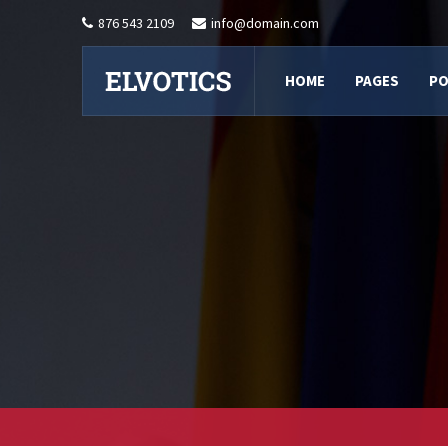
876 543 2109
info@domain.com
HOME
PAGES
PO