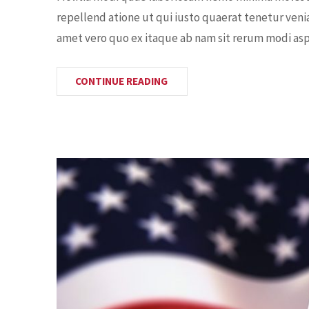
repellend atione ut qui iusto quaerat tenetur veni
amet vero quo ex itaque ab nam sit rerum modi aspe
CONTINUE READING