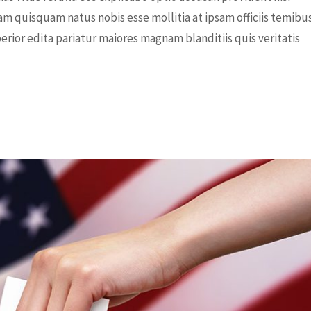
am quisquam natus nobis esse mollitia at ipsam officiis temibu
rior edita pariatur maiores magnam blanditiis quis veritatis