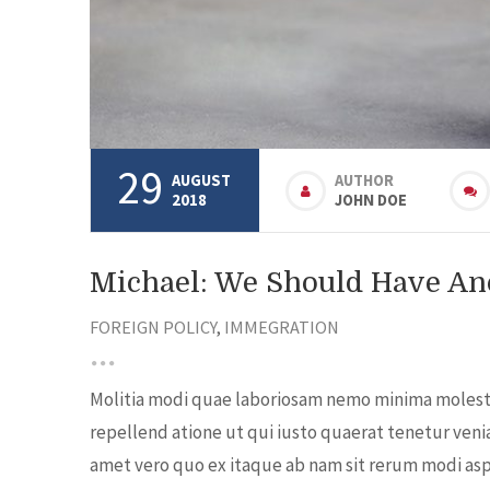
29
AUGUST
AUTHOR
2018
JOHN DOE
Michael: We Should Have Ano
FOREIGN POLICY
,
IMMEGRATION
Molitia modi quae laboriosam nemo minima molestia
repellend atione ut qui iusto quaerat tenetur veni
amet vero quo ex itaque ab nam sit rerum modi aspe