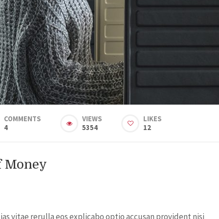
COMMENTS
VIEWS
LIKES
4
5354
12
Of Money
s vitae rerulla eos explicabo optio accusan provident nisi