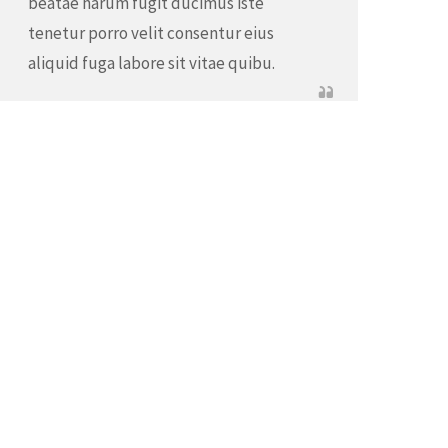
beatae harum fugit ducimus iste
tenetur porro velit consentur eius
aliquid fuga labore sit vitae quibu.
Irving Gibson
Project Manager
About Michael