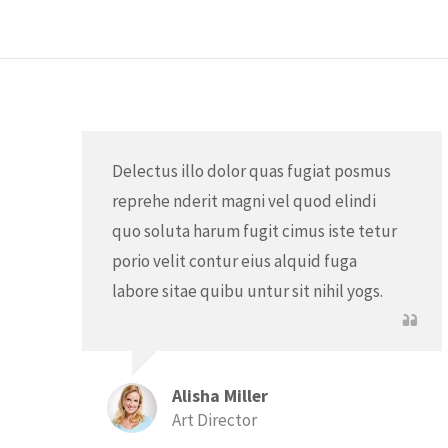
Delectus illo dolor quas fugiat posmus
reprehe nderit magni vel quod elindi
quo soluta harum fugit cimus iste tetur
porio velit contur eius alquid fuga
labore sitae quibu untur sit nihil yogs.
Alisha Miller
Art Director