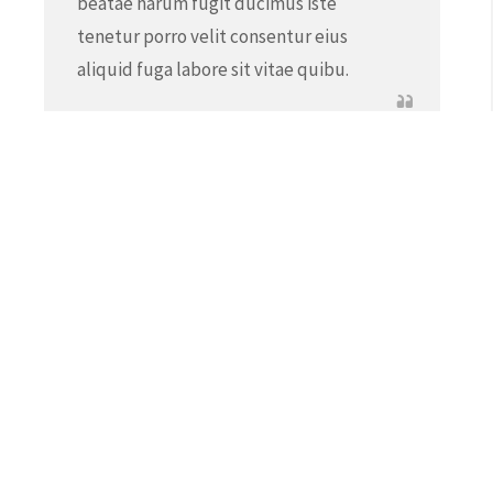
beatae harum fugit ducimus iste
tenetur porro velit consentur eius
aliquid fuga labore sit vitae quibu.
Sandra Christie
Sales Manager
ule Links
Recent Photos