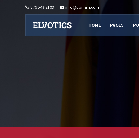
876 543 2109
info@domain.com
HOME
PAGES
PO