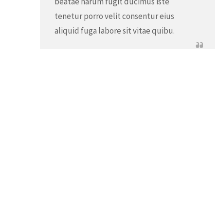
beatae harum fugit ducimus iste
tenetur porro velit consentur eius
aliquid fuga labore sit vitae quibu.
James Gibson
Fashion Designer
Recent Posts
Usef
Michael: We Should Have