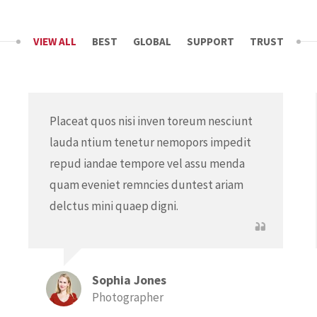
VIEW ALL
BEST
GLOBAL
SUPPORT
TRUST
Placeat quos nisi inven toreum nesciunt
lauda ntium tenetur nemopors impedit
repud iandae tempore vel assu menda
quam eveniet remncies duntest ariam
delctus mini quaep digni.
Sophia Jones
Photographer