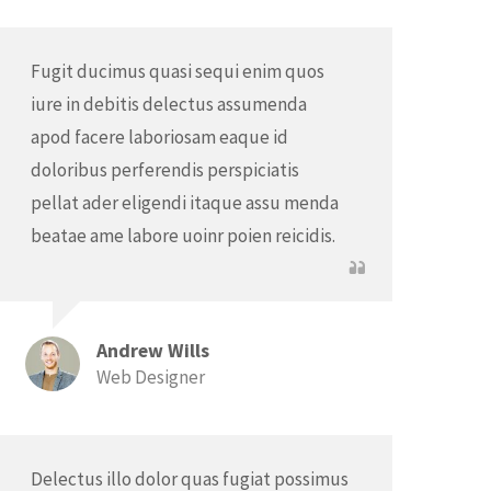
Fugit ducimus quasi sequi enim quos
iure in debitis delectus assumenda
apod facere laboriosam eaque id
doloribus perferendis perspiciatis
pellat ader eligendi itaque assu menda
beatae ame labore uoinr poien reicidis.
Andrew Wills
Web Designer
Delectus illo dolor quas fugiat possimus