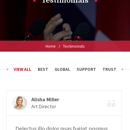
Testimonials
Home
/
Testimonials
VIEW ALL
BEST
GLOBAL
SUPPORT
TRUST
Alisha Miller
Art Director
Delectus illo dolor quas fugiat posmus