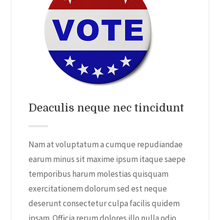
Deaculis neque nec tincidunt
Nam at voluptatum a cumque repudiandae
earum minus sit maxime ipsum itaque saepe
temporibus harum molestias quisquam
exercitationem dolorum sed est neque
deserunt consectetur culpa facilis quidem
ipsam. Officia rerum dolores illo nulla odio