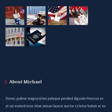
About Michael
Donec pulinar magna id leo pelsque perdied digssim rhoncus ex
at uis eumod eros vitae amsan lausce auctor cctetur bulum ac ex