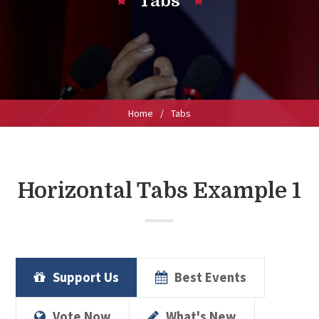
Tabs
Home
/
Tabs
Horizontal Tabs Example 1
Support Us
Best Events
Vote Now
What's New