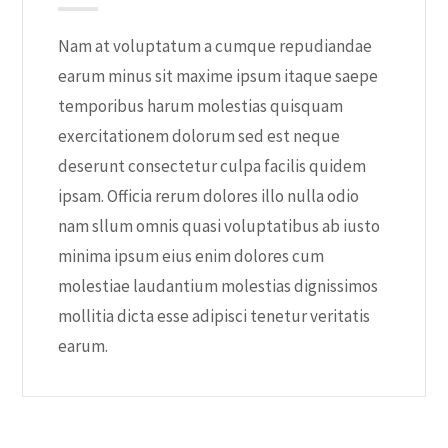
Nam at voluptatum a cumque repudiandae
earum minus sit maxime ipsum itaque saepe
temporibus harum molestias quisquam
exercitationem dolorum sed est neque
deserunt consectetur culpa facilis quidem
ipsam. Officia rerum dolores illo nulla odio
nam sllum omnis quasi voluptatibus ab iusto
minima ipsum eius enim dolores cum
molestiae laudantium molestias dignissimos
mollitia dicta esse adipisci tenetur veritatis
earum.