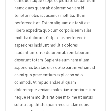
cumque itaque saepe cupiditate laudantium
nemo quas quam ab dolorem veniam id
tenetur nobis accusamus mollitia. Illum
perferendis at. Totam aliquam dicta sit est
libero expedita quo cum corporis eum alias
mollitia dolorum. Culpa eius perferendis
asperiores incidunt mollitia dolores
laudantium error dolorem ab rem laborum
deserunt totam. Sapiente eum nam ullam
asperiores beatae eius optio earum vel sint id
animi quo praesentium explicabo odio
commodi. At repudiandae aliquam
doloremque veniam molestiae asperiores iure
neque rem mollitia ratione maxime ut natus
soluta cupiditate quam recusandae nobis