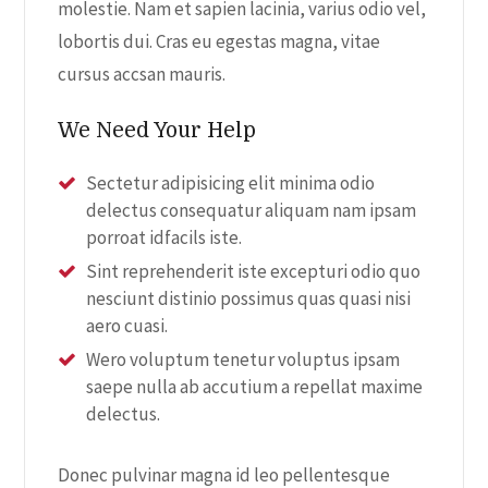
molestie. Nam et sapien lacinia, varius odio vel,
lobortis dui. Cras eu egestas magna, vitae
cursus accsan mauris.
We Need Your Help
Sectetur adipisicing elit minima odio
delectus consequatur aliquam nam ipsam
porroat idfacils iste.
Sint reprehenderit iste excepturi odio quo
nesciunt distinio possimus quas quasi nisi
aero cuasi.
Wero voluptum tenetur voluptus ipsam
saepe nulla ab accutium a repellat maxime
delectus.
Donec pulvinar magna id leo pellentesque