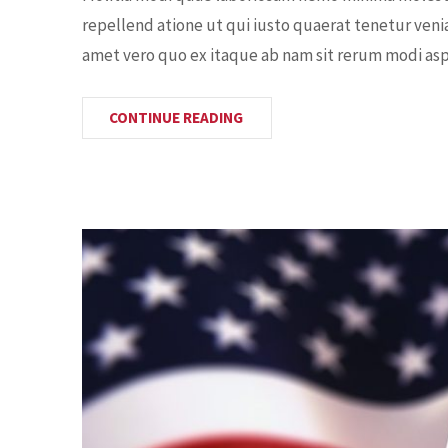
repellend atione ut qui iusto quaerat tenetur veni
amet vero quo ex itaque ab nam sit rerum modi aspe
CONTINUE READING