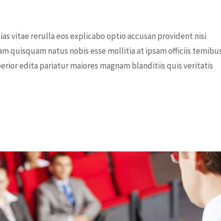
s vitae rerulla eos explicabo optio accusan provident nisi
am quisquam natus nobis esse mollitia at ipsam officiis temibu
rior edita pariatur maiores magnam blanditiis quis veritatis