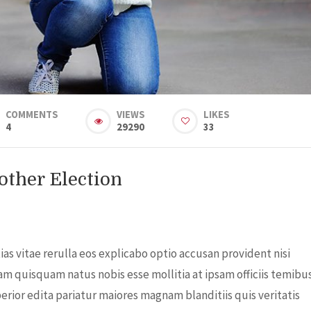
COMMENTS
VIEWS
LIKES
4
29290
33
ther Election
s vitae rerulla eos explicabo optio accusan provident nisi
am quisquam natus nobis esse mollitia at ipsam officiis temibu
rior edita pariatur maiores magnam blanditiis quis veritatis