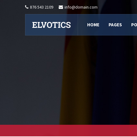
876 543 2109
info@domain.com
HOME
PAGES
PO