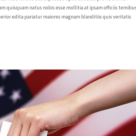
am quisquam natus nobis esse mollitia at ipsam officiis temibu
rior edita pariatur maiores magnam blanditiis quis veritatis