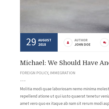
29
AUGUST
AUTHOR
2018
JOHN DOE
Michael: We Should Have Ano
FOREIGN POLICY
,
IMMEGRATION
Molitia modi quae laboriosam nemo minima molestia
repellend atione ut qui iusto quaerat tenetur veni
amet vero quo ex itaque ab nam sit rerum modi aspe