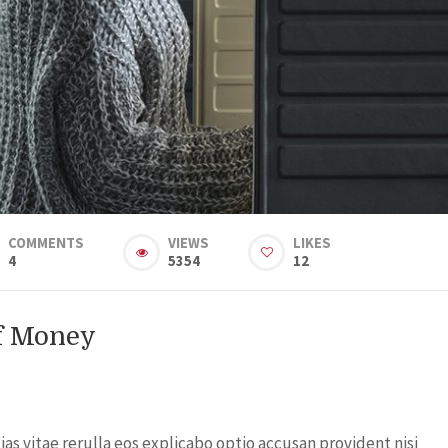
COMMENTS
VIEWS
LIKES
4
5354
12
Of Money
s vitae rerulla eos explicabo optio accusan provident nisi