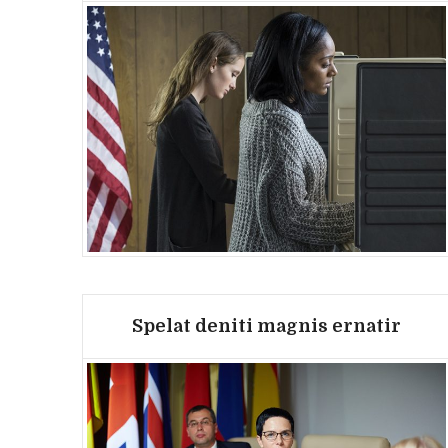
Spelat deniti magnis ernatir