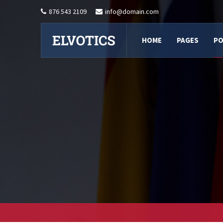
876 543 2109
info@domain.com
HOME
PAGES
PO